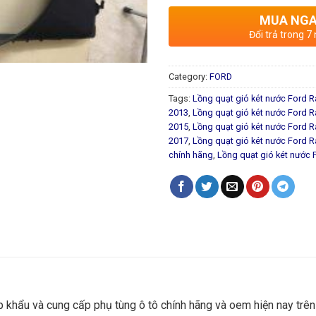
MUA NG
Đổi trả trong 7
Category:
FORD
Tags:
Lồng quạt gió két nước Ford 
2013
,
Lồng quạt gió két nước Ford 
2015
,
Lồng quạt gió két nước Ford 
2017
,
Lồng quạt gió két nước Ford 
chính hãng
,
Lồng quạt gió két nước 
p khẩu và cung cấp phụ tùng ô tô chính hãng và oem hiện nay trê