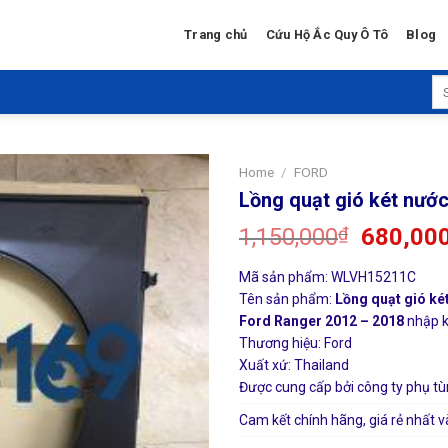
Trang chủ
Cứu Hộ Ắc Quy Ô Tô
Blog
Se
for
Home
/
FORD
Lồng quạt gió két nướ
1,150,000
₫
680,00
Mã sản phẩm: WLVH15211C
Tên sản phẩm:
Lồng quạt gió ké
Ford Ranger 2012 – 2018
nhập k
Thương hiệu: Ford
Xuất xứ: Thailand
Được cung cấp bởi công ty phụ tù
Cam kết chính hãng, giá rẻ nhất v