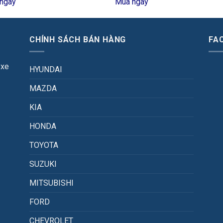
ngay
Mua ngay
CHÍNH SÁCH BÁN HÀNG
FA
 xe
HYUNDAI
MAZDA
KIA
HONDA
TOYOTA
SUZUKI
MITSUBISHI
FORD
CHEVROLET