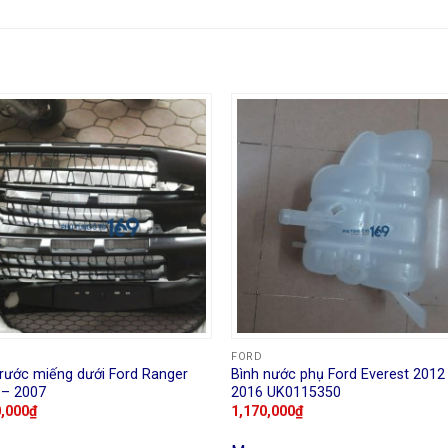
FORD
rước miếng dưới Ford Ranger
Bình nước phụ Ford Everest 2012
 – 2007
2016 UK0115350
0,000
₫
1,170,000
₫