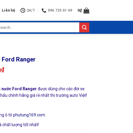
Liên hệ
24/7
096 723 61 69
0
₫
arch
:
c Ford Ranger
0
₫
t nước Ford Ranger
được dùng cho các đời xe
hẩu chính hãng giá rẻ nhất thị trường auto Việt!
ng ô tô
phutung169.com
à chất lượng tốt nhất!