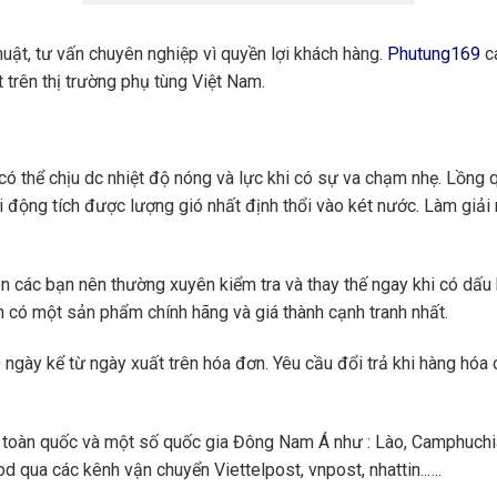
huật, tư vấn chuyên nghiệp vì quyền lợi khách hàng.
Phutung169
ca
 trên thị trường phụ tùng Việt Nam.
ó thể chịu dc nhiệt độ nóng và lực khi có sự va chạm nhẹ. Lồng q
i động tích được lượng gió nhất định thổi vào két nước. Làm giải
ên các bạn nên thường xuyên kiểm tra và thay thế ngay khi có dấu
n có một sản phẩm chính hãng và giá thành cạnh tranh nhất.
ngày kể từ ngày xuất trên hóa đơn. Yêu cầu đổi trả khi hàng hóa 
toàn quốc và một số quốc gia Đông Nam Á như : Lào, Camphuchi
 qua các kênh vận chuyển Viettelpost, vnpost, nhattin..….