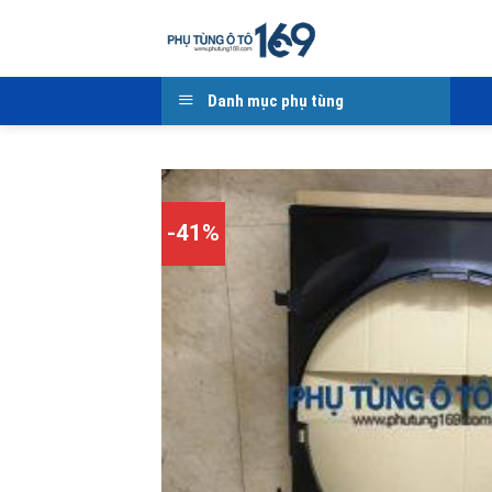
Skip
to
content
Danh mục phụ tùng
-41%