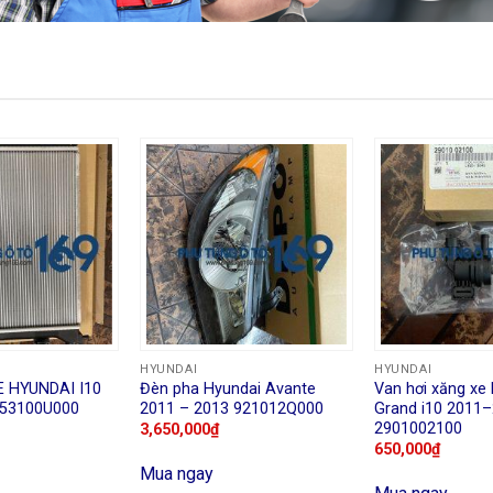
HYUNDAI
HYUNDAI
 HYUNDAI I10
Đèn pha Hyundai Avante
Van hơi xăng xe
253100U000
2011 – 2013 921012Q000
Grand i10 2011
2901002100
3,650,000
₫
650,000
₫
Mua ngay