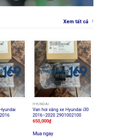
Xem tất cả
HYUNDAI
 Hyundai
Van hơi xăng xe Hyundai i30
–2016
2016–2020 2901002100
650,000
₫
Mua ngay