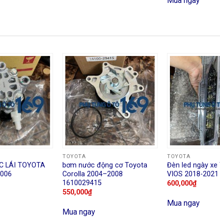
Mua ngay
TOYOTA
TOYOTA
C LÁI TOYOTA
bơm nước động cơ Toyota
Đèn led ngày x
2006
Corolla 2004–2008
VIOS 2018-2021
1610029415
600,000
₫
550,000
₫
Mua ngay
Mua ngay