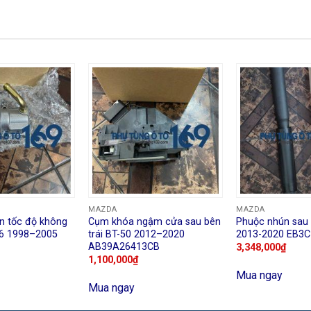
MAZDA
MAZDA
ển tốc độ không
Cụm khóa ngậm cửa sau bên
Phuộc nhún sau
26 1998–2005
trái BT-50 2012–2020
2013-2020 EB3
AB39A26413CB
3,348,000
₫
1,100,000
₫
Mua ngay
Mua ngay