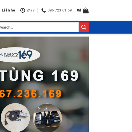
Liên hệ
24/7
096 723 61 69
0
₫
arch
: