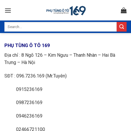
Skip
to
content
Search
for:
PHỤ TÙNG Ô TÔ 169
Địa chỉ : 8 Ngõ 126 – Kim Ngưu – Thanh Nhàn – Hai Bà
Trưng – Hà Nội
SĐT : 096.7236.169 (Mr.Tuyên)
0915236169
0987236169
0946236169
02466721100