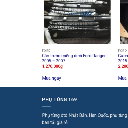
FORD
FORD
Cản trước miếng dưới Ford Ranger
Gươn
t 2016 – 2018
2005 – 2007
2015
1,270,000
₫
2,20
Mua ngay
Mua 
PHỤ TÙNG 169
Phụ tùng ôtô Nhật Bản, Hàn Quốc, phụ tùng
bán tải giá rẻ