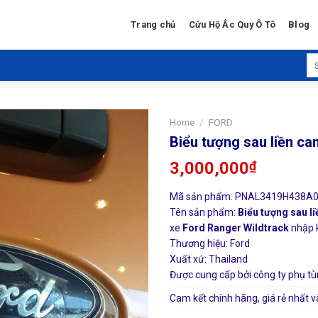
Trang chủ
Cứu Hộ Ắc Quy Ô Tô
Blog
Se
for
Home
/
FORD
Biểu tượng sau liền c
3,000,000
₫
Mã sản phẩm: PNAL3419H438A
Tên sản phẩm:
Biểu tượng sau l
xe
Ford Ranger Wildtrack
nhập k
Thương hiệu: Ford
Xuất xứ: Thailand
Được cung cấp bởi công ty phụ tù
Cam kết chính hãng, giá rẻ nhất v