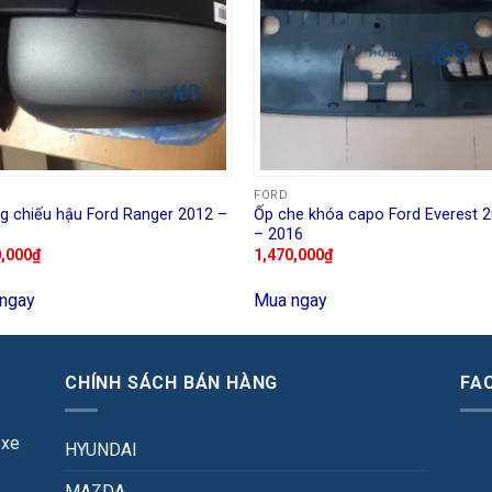
FORD
g chiếu hậu Ford Ranger 2012 –
Ốp che khóa capo Ford Everest 
– 2016
0,000
₫
1,470,000
₫
ngay
Mua ngay
CHÍNH SÁCH BÁN HÀNG
FA
 xe
HYUNDAI
MAZDA