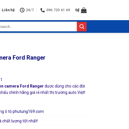
Liên hệ
24/7
096 723 61 69
0
₫
arch
:
amera Ford Ranger
01
iền camera Ford Ranger
được dùng cho các đời
hẩu chính hãng giá rẻ nhất thị trường auto Việt!
ng ô tô
phutung169.com
à chất lượng tốt nhất!