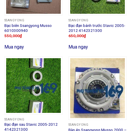
SSANGYONG
SSANGYONG
Bạc biên Ssangyong Musso
Bạc đạn bánh trước Stavic 2005-
6010300940
2012 4142321300
550,000
₫
650,000
₫
Mua ngay
Mua ngay
SSANGYONG
Bạc đạn sau Stavic 2005-2012
SSANGYONG
4142321300
Bàn ép Ssangyong Musso 2000 –