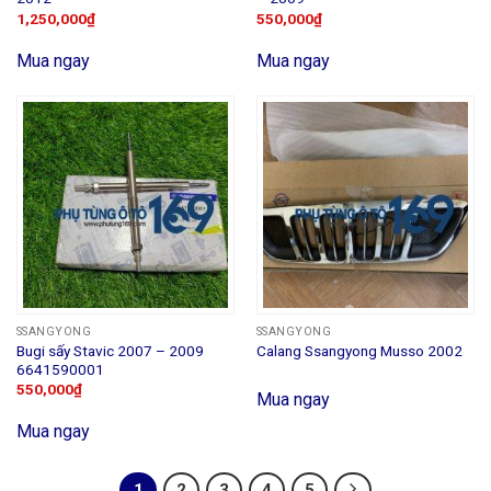
1,250,000
₫
550,000
₫
Mua ngay
Mua ngay
SSANGYONG
SSANGYONG
Bugi sấy Stavic 2007 – 2009
Calang Ssangyong Musso 2002
6641590001
550,000
₫
Mua ngay
Mua ngay
1
2
3
4
5