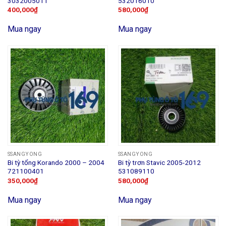
3032005011
532016010
400,000
₫
580,000
₫
Mua ngay
Mua ngay
SSANGYONG
SSANGYONG
Bi tỳ tổng Korando 2000 – 2004
Bi tỳ trơn Stavic 2005-2012
721100401
531089110
350,000
₫
580,000
₫
Mua ngay
Mua ngay