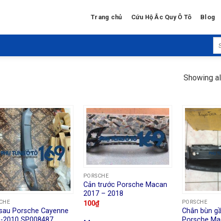
Trang chủ
Cứu Hộ Ắc Quy Ô Tô
Blog
Se
for
Showing al
PORSCHE
Cản trước Porsche Macan
2017 – 2018
CHE
PORSCHE
100
₫
sau Porsche Cayenne
Chắn bùn g
-2010 SP008487
Porsche Ma