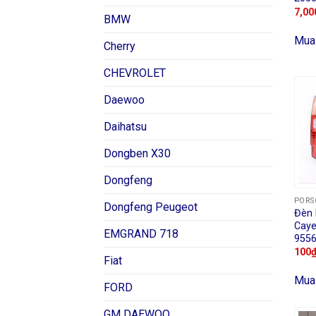
7,00
BMW
Mua
Cherry
CHEVROLET
Daewoo
Daihatsu
Dongben X30
Dongfeng
PORS
Dongfeng Peugeot
Đèn 
Caye
EMGRAND 718
955
100
Fiat
Mua
FORD
GM DAEWOO