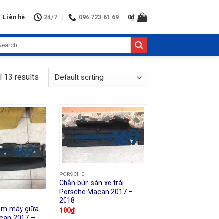
Liên hệ
24/7
096 723 61 69
0
₫
arch
:
l 13 results
PORSCHE
Chắn bùn sàn xe trái
Porsche Macan 2017 –
2018
ầm máy giữa
100
₫
can 2017 –