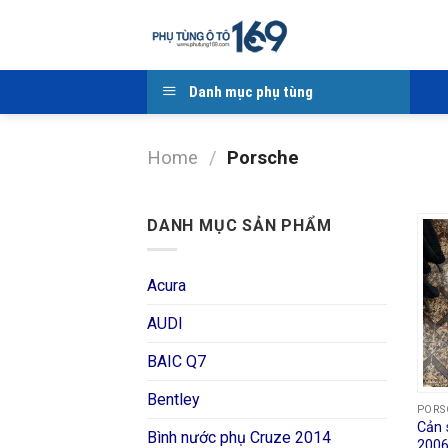
Skip
to
content
Danh mục phụ tùng
Home
/
Porsche
DANH MỤC SẢN PHẨM
Acura
AUDI
BAIC Q7
Bentley
PORS
Cản 
Bình nước phụ Cruze 2014
2006