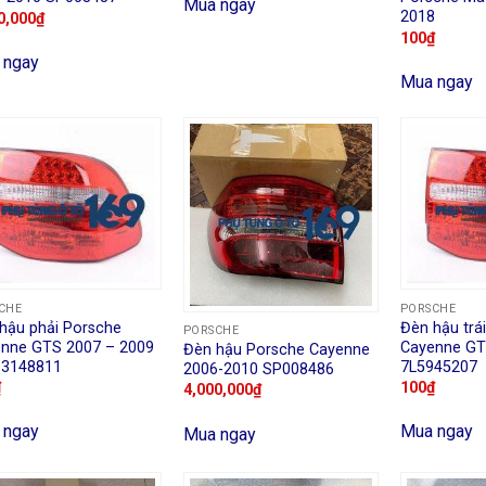
Mua ngay
2018
0,000
₫
100
₫
 ngay
Mua ngay
CHE
PORSCHE
hậu phải Porsche
Đèn hậu trá
PORSCHE
nne GTS 2007 – 2009
Cayenne GT
Đèn hậu Porsche Cayenne
63148811
7L5945207
2006-2010 SP008486
₫
100
₫
4,000,000
₫
 ngay
Mua ngay
Mua ngay