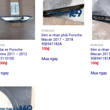
PORSCHE
Đèn xi nhan phải Porsche
Macan 2017 – 2018
95B941182A
CHE
PORSCHE
100
₫
tai xe Porsche
Đèn xi nhan
nne 2011 – 2012
Macan 2017
Mua ngay
63110100
95B941181
000
₫
100
₫
 ngay
Mua ngay