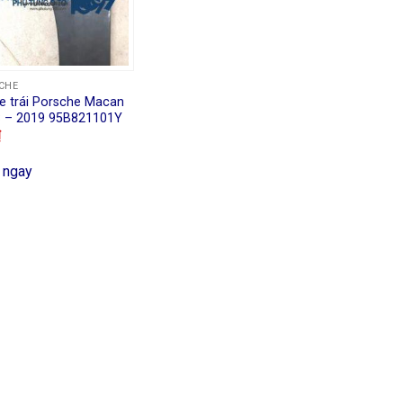
CHE
xe trái Porsche Macan
 – 2019 95B821101Y
₫
 ngay