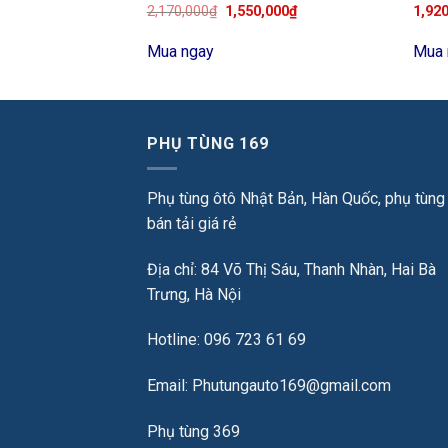
2,170,000
₫
1,550,000
₫
1,92
Mua ngay
Mua 
PHỤ TÙNG 169
Phụ tùng ôtô Nhật Bản, Hàn Quốc, phụ tùng
bán tải giá rẻ
Địa chỉ: 84 Võ Thị Sáu, Thanh Nhàn, Hai Bà
Trưng, Hà Nội
Hotline: 096 723 61 69
Email: Phutungauto169@gmail.com
Phụ tùng 369