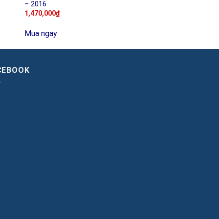
– 2016
1,470,000
₫
Mua ngay
CEBOOK