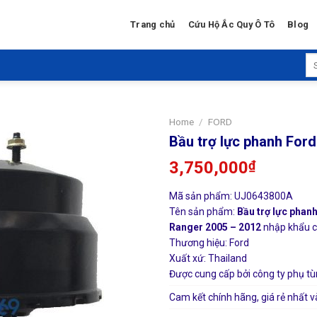
Trang chủ
Cứu Hộ Ắc Quy Ô Tô
Blog
Se
for
Home
/
FORD
Bầu trợ lực phanh For
3,750,000
₫
Mã sản phẩm: UJ0643800A
Tên sản phẩm:
Bầu trợ lực phan
Ranger 2005 – 2012
nhập khẩu ch
Thương hiệu: Ford
Xuất xứ: Thailand
Được cung cấp bởi công ty phụ tù
Cam kết chính hãng, giá rẻ nhất v