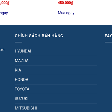
0,000
₫
450,000
₫
ngay
Mua ngay
CHÍNH SÁCH BÁN HÀNG
FA
 xe
HYUNDAI
MAZDA
KIA
HONDA
TOYOTA
SUZUKI
MITSUBISHI