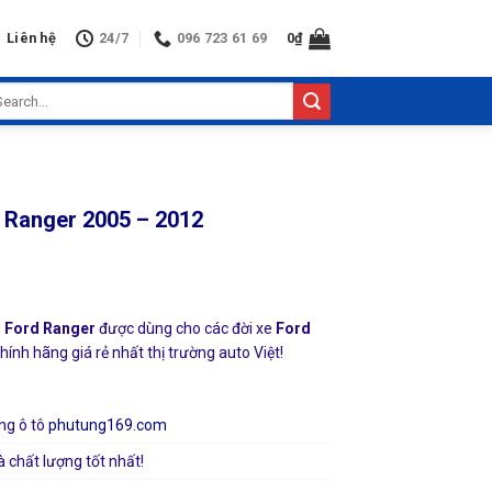
Liên hệ
24/7
096 723 61 69
0
₫
arch
:
d Ranger 2005 – 2012
h Ford Ranger
được dùng cho các đời xe
Ford
ính hãng giá rẻ nhất thị trường auto Việt!
ng ô tô
phutung169.com
à chất lượng tốt nhất!