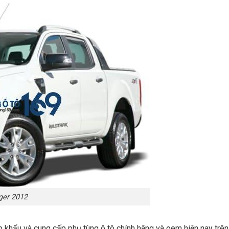
ger 2012
p khẩu và cung cấp phụ tùng ô tô chính hãng và oem hiện nay trê