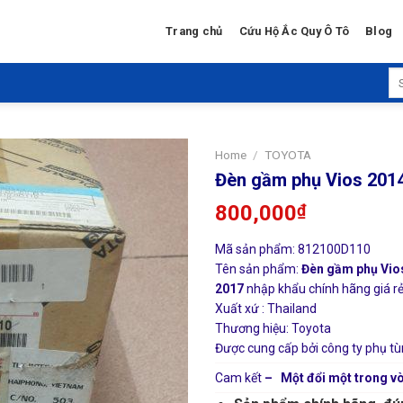
Trang chủ
Cứu Hộ Ắc Quy Ô Tô
Blog
Se
for
Home
/
TOYOTA
Đèn gầm phụ Vios 201
800,000
₫
Mã sản phẩm: 812100D110
Tên sản phẩm:
Đèn gầm phụ Vio
2017
nhập khẩu chính hãng giá rẻ 
Xuất xứ : Thailand
Thương hiệu: Toyota
Được cung cấp bởi công ty phụ tù
Cam kết
– Một đổi một trong vò