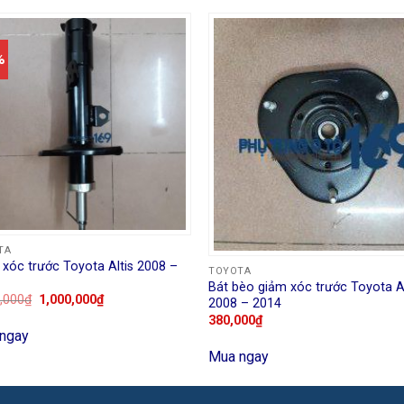
%
TA
xóc trước Toyota Altis 2008 –
TOYOTA
Bát bèo giảm xóc trước Toyota Al
,000
₫
1,000,000
₫
2008 – 2014
380,000
₫
ngay
Mua ngay