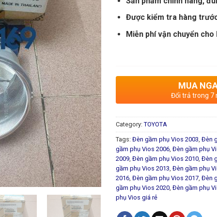
Sản phẩm chính hãng, đú
Được kiểm tra hàng trước
Miễn phí vận chuyển cho h
MUA NG
Đổi trả trong 7
Category:
TOYOTA
Tags:
Đèn gầm phụ Vios 2003
,
Đèn 
gầm phụ Vios 2006
,
Đèn gầm phụ Vi
2009
,
Đèn gầm phụ Vios 2010
,
Đèn 
gầm phụ Vios 2013
,
Đèn gầm phụ Vi
2016
,
Đèn gầm phụ Vios 2017
,
Đèn 
gầm phụ Vios 2020
,
Đèn gầm phụ Vi
phụ Vios giá rẻ