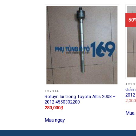
-50
TOYO
Vios 2008 – 2015
Giảm 
TOYOTA
2012
Rotuyn lái trong Toyota Altis 2008 –
2,000
2012 4550302200
280,000
₫
Mua 
Mua ngay