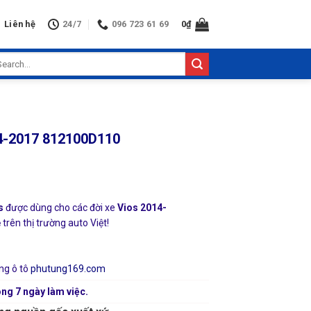
Liên hệ
24/7
096 723 61 69
0
₫
arch
:
4-2017 812100D110
s
được dùng cho các đời xe
Vios 2014-
trên thị trường auto Việt!
ng ô tô
phutung169.com
ng 7 ngày làm việc.