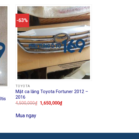
-63%
TOYOTA
Mặt ca lăng Toyota Fortuner 2012 –
2016
tis
4,500,000
₫
1,650,000
₫
Mua ngay