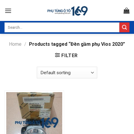
Skip
to
content
Search
for:
Home
/
Products tagged “Đèn gầm phụ Vios 2020”
FILTER