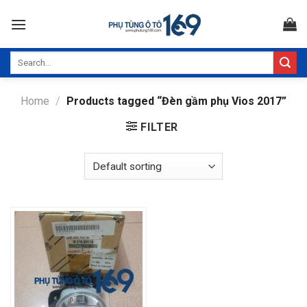
Skip
to
content
Search
for:
Home
/
Products tagged “Đèn gầm phụ Vios 2017”
FILTER