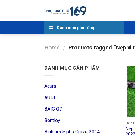
Skip
to
content
Danh mục phụ tùng
Home
/
Products tagged “Nẹp xi 
DANH MỤC SẢN PHẨM
Acura
AUDI
BAIC Q7
Bentley
HON
Nẹp 
Bình nước phụ Cruze 2014
202