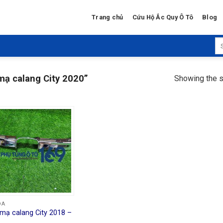
Trang chủ
Cứu Hộ Ắc Quy Ô Tô
Blog
Se
for
mạ calang City 2020”
Showing the s
DA
mạ calang City 2018 –
2