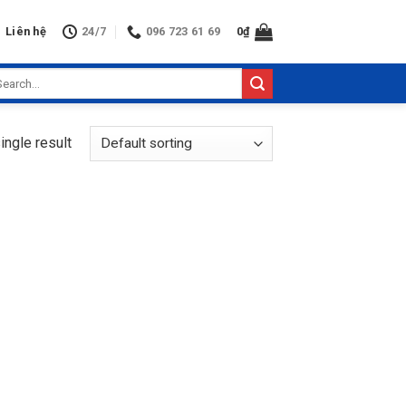
Liên hệ
24/7
096 723 61 69
0
₫
arch
:
ingle result