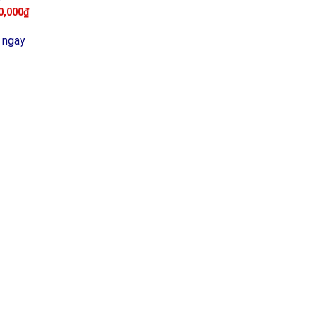
0,000
₫
 ngay