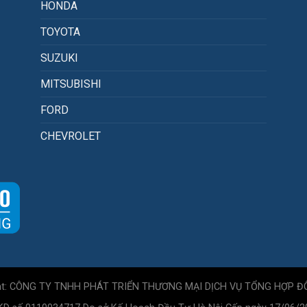
HONDA
TOYOTA
SUZUKI
MITSUBISHI
FORD
CHEVROLET
ht: CÔNG TY TNHH PHÁT TRIỂN THƯƠNG MẠI DỊCH VỤ TỔNG HỢP Đ