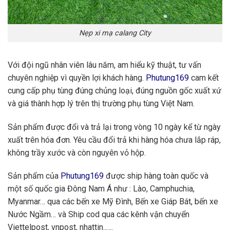
Nẹp xi mạ calang City
Với đội ngũ nhân viên lâu năm, am hiểu kỹ thuật, tư vấn
chuyên nghiệp vì quyền lợi khách hàng.
Phutung169
cam kết
cung cấp phụ tùng đúng chủng loại, đúng nguồn gốc xuất xứ
và giá thành hợp lý trên thị trường phụ tùng Việt Nam.
Sản phẩm được đổi và trả lại trong vòng 10 ngày kể từ ngày
xuất trên hóa đơn. Yêu cầu đổi trả khi hàng hóa chưa lắp ráp,
không trầy xước và còn nguyên vỏ hộp.
Sản phẩm của
Phutung169
được ship hàng toàn quốc và
một số quốc gia Đông Nam Á như : Lào, Camphuchia,
Myanmar… qua các bến xe Mỹ Đình, Bến xe Giáp Bát, bến xe
Nước Ngầm… và Ship cod qua các kênh vận chuyển
Viettelpost, vnpost, nhattin..….