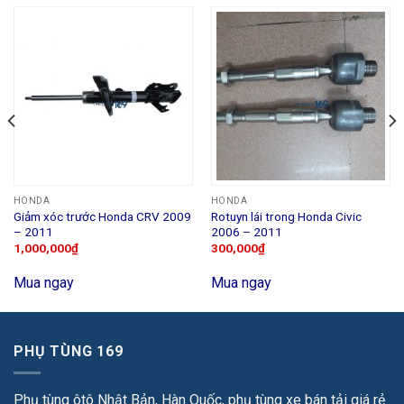
HONDA
HONDA
Giảm xóc trước Honda CRV 2009
Rotuyn lái trong Honda Civic
– 2011
2006 – 2011
1,000,000
₫
300,000
₫
Mua ngay
Mua ngay
PHỤ TÙNG 169
Phụ tùng ôtô Nhật Bản, Hàn Quốc, phụ tùng xe bán tải giá rẻ