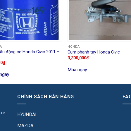
A
HONDA
dầu động cơ Honda Civic 2011 –
Cụm phanh tay Honda Civic
3,300,000
₫
00
₫
Mua ngay
ngay
CHÍNH SÁCH BÁN HÀNG
FA
 xe
HYUNDAI
MAZDA