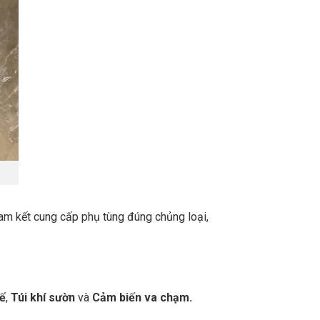
m kết cung cấp phụ tùng đúng chủng loại,
hế
,
Túi khí sườn
và
Cảm biến va chạm.