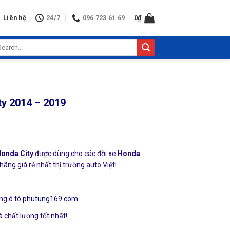
Liên hệ
24/7
096 723 61 69
0
₫
arch
:
ity 2014 – 2019
Honda City
được dùng cho các đời xe
Honda
ãng giá rẻ nhất thị trường auto Việt!
ng ô tô
phutung169.com
à chất lượng tốt nhất!