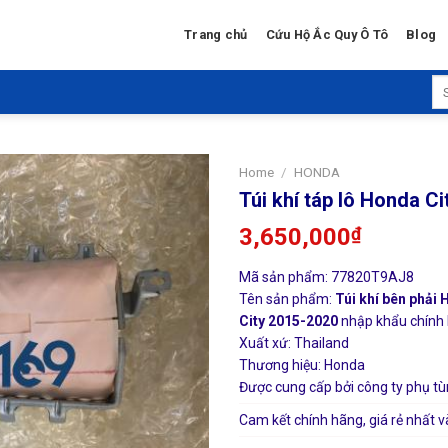
Trang chủ
Cứu Hộ Ắc Quy Ô Tô
Blog
Se
for
Home
/
HONDA
Túi khí táp lô Honda C
3,650,000
₫
Mã sản phẩm: 77820T9AJ8
Tên sản phẩm:
Túi khí bên phải 
City 2015-2020
nhập khẩu chính h
Xuất xứ: Thailand
Thương hiệu: Honda
Được cung cấp bởi công ty phụ tù
Cam kết chính hãng, giá rẻ nhất v