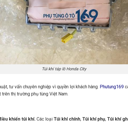
Túi khí táp lô Honda City
huật, tư vấn chuyên nghiệp vì quyền lợi khách hàng.
Phutung169
ca
 trên thị trường phụ tùng Việt Nam.
iều khiển túi khí.
Các loại
Túi khí chính
,
Túi khí phụ
,
Túi khí g