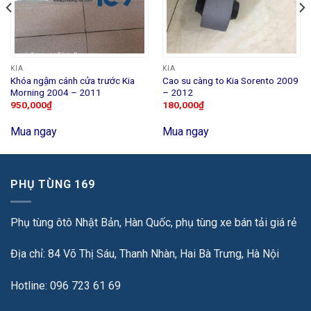
KIA
KIA
Khóa ngậm cánh cửa trước Kia
Cao su càng to Kia Sorento 2009
Morning 2004 – 2011
– 2012
950,000
₫
180,000
₫
Mua ngay
Mua ngay
PHỤ TÙNG 169
Phụ tùng ôtô Nhật Bản, Hàn Quốc, phụ tùng xe bán tải giá rẻ
Địa chỉ: 84 Võ Thị Sáu, Thanh Nhàn, Hai Bà Trưng, Hà Nội
Hotline: 096 723 61 69