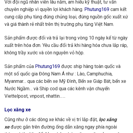
Với đội ngũ nhân viên lâu năm, am hiểu kỹ thuật, tư vấn
chuyên nghiệp vì quyền lợi khách hàng.
Phutung169
cam kết
cung cấp phụ tùng đúng chủng loại, đúng nguồn gốc xuất xứ
và giá thành rẻ nhất trên thị trường phụ tùng Việt Nam.
Sản phẩm được đổi và trả lại trong vòng 10 ngày kể từ ngày
xuất trên hóa đơn. Yêu cầu đổi trả khi hàng hóa chưa lắp ráp,
không trầy xước và còn nguyên vỏ hộp.
Sản phẩm của
Phutung169
được ship hàng toàn quốc và
một số quốc gia Đông Nam Á như : Lào, Camphuchia,
Myanmar… qua các bến xe Mỹ Đình, Bến xe Giáp Bát, bến xe
Nước Ngầm… và Ship cod qua các kênh vận chuyển
Viettelpost, vnpost, nhattin..….
Lọc xăng xe
Cũng như ở các dòng xe khác về vị trí lắp đặt,
lọc xăng
xe
được gắn trên đường ống dẫn xăng ngay phía ngoài