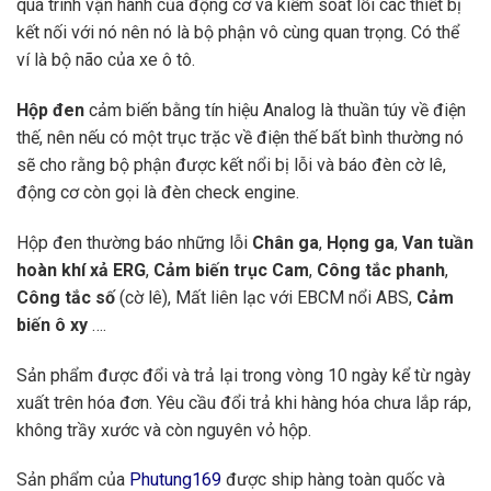
quá trình vận hành của động cơ và kiểm soát lỗi các thiết bị
kết nối với nó nên nó là bộ phận vô cùng quan trọng. Có thể
ví là bộ não của xe ô tô.
Hộp đen
cảm biến bằng tín hiệu Analog là thuần túy về điện
thế, nên nếu có một trục trặc về điện thế bất bình thường nó
sẽ cho rằng bộ phận được kết nổi bị lỗi và báo đèn cờ lê,
động cơ còn gọi là đèn check engine.
Hộp đen thường báo những lỗi
Chân ga
,
Họng ga
,
Van tuần
hoàn khí xả ERG
,
Cảm biến trục Cam
,
Công tắc phanh
,
Công tắc số
(cờ lê), Mất liên lạc với EBCM nổi ABS,
Cảm
biến ô xy
….
Sản phẩm được đổi và trả lại trong vòng 10 ngày kể từ ngày
xuất trên hóa đơn. Yêu cầu đổi trả khi hàng hóa chưa lắp ráp,
không trầy xước và còn nguyên vỏ hộp.
Sản phẩm của
Phutung169
được ship hàng toàn quốc và