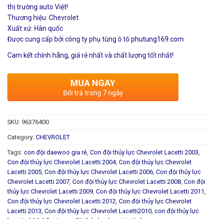
thị trường auto Việt!
Thương hiệu: Chevrolet
Xuất xứ: Hàn quốc
Được cung cấp bởi công ty phụ tùng ô tô
phutung169.com
Cam kết chính hãng, giá rẻ nhất và chất lượng tốt nhất!
MUA NGAY
Đổi trả trong 7 ngày
SKU:
96376400
Category:
CHEVROLET
Tags:
con đội daewoo gia rẻ
,
Con đội thủy lực Chevrolet Lacetti 2003
,
Con đội thủy lực Chevrolet Lacetti 2004
,
Con đội thủy lực Chevrolet
Lacetti 2005
,
Con đội thủy lực Chevrolet Lacetti 2006
,
Con đội thủy lực
Chevrolet Lacetti 2007
,
Con đội thủy lực Chevrolet Lacetti 2008
,
Con đội
thủy lực Chevrolet Lacetti 2009
,
Con đội thủy lực Chevrolet Lacetti 2011
,
Con đội thủy lực Chevrolet Lacetti 2012
,
Con đội thủy lực Chevrolet
Lacetti 2013
,
Con đội thủy lực Chevrolet Lacetti2010
,
con đội thủy lực