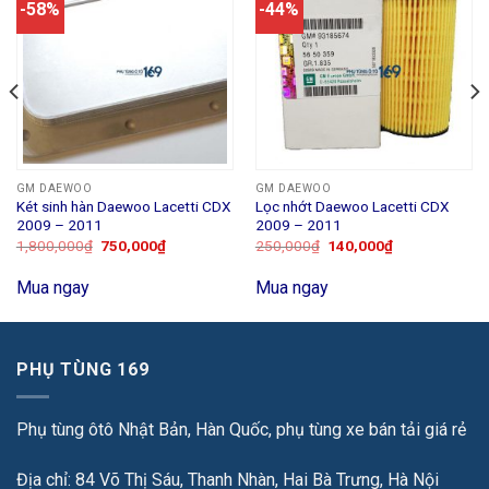
-58%
-44%
GM DAEWOO
GM DAEWOO
Két sinh hàn Daewoo Lacetti CDX
Lọc nhớt Daewoo Lacetti CDX
2009 – 2011
2009 – 2011
1,800,000
₫
750,000
₫
250,000
₫
140,000
₫
Mua ngay
Mua ngay
PHỤ TÙNG 169
Phụ tùng ôtô Nhật Bản, Hàn Quốc, phụ tùng xe bán tải giá rẻ
Địa chỉ: 84 Võ Thị Sáu, Thanh Nhàn, Hai Bà Trưng, Hà Nội