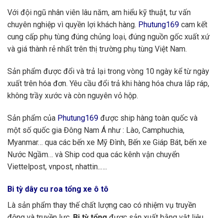
Với đội ngũ nhân viên lâu năm, am hiểu kỹ thuật, tư vấn
chuyên nghiệp vì quyền lợi khách hàng.
Phutung169
cam kết
cung cấp phụ tùng đúng chủng loại, đúng nguồn gốc xuất xứ
và giá thành rẻ nhất trên thị trường phụ tùng Việt Nam.
Sản phẩm được đổi và trả lại trong vòng 10 ngày kể từ ngày
xuất trên hóa đơn. Yêu cầu đổi trả khi hàng hóa chưa lắp ráp,
không trầy xước và còn nguyên vỏ hộp.
Sản phẩm của
Phutung169
được ship hàng toàn quốc và
một số quốc gia Đông Nam Á như : Lào, Camphuchia,
Myanmar… qua các bến xe Mỹ Đình, Bến xe Giáp Bát, bến xe
Nước Ngầm… và Ship cod qua các kênh vận chuyển
Viettelpost, vnpost, nhattin..….
Bi tỳ dây cu roa tổng xe ô tô
Là sản phẩm thay thế chất lượng cao có nhiệm vụ truyền
động và truyền lực.
Bi tỳ tổng
được sản xuất bằng vật liệu