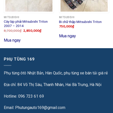
MITSUBISHI
MITSUBISHI
Cây láp phải Mitsubishi Triton
Bi chữ thập Mitsubishi Triton
2007 – 2014
750,000
₫
8,700,000
₫
2,850,000
₫
Mua ngay
Mua ngay
PHỤ TÙNG 169
Phụ tùng ôtô Nhật Bản, Hàn Quốc, phụ tùng xe bán tải giá rẻ
Địa chỉ: 84 Võ Thị Sáu, Thanh Nhàn, Hai Bà Trưng, Hà Nội
Hotline: 096 723 61 69
Email: Phutungauto169@gmail.com