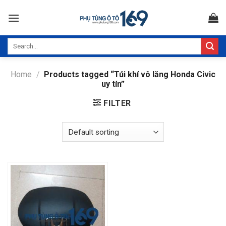
Skip
to
content
Search
for:
Home
/
Products tagged “Túi khí vô lăng Honda Civic
uy tín”
FILTER