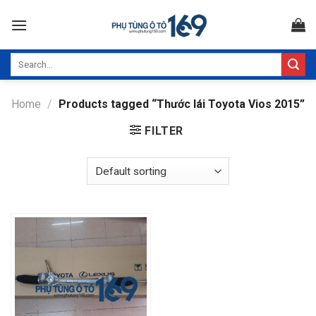
Skip
to
content
Search
for:
Home
/
Products tagged “Thước lái Toyota Vios 2015”
FILTER