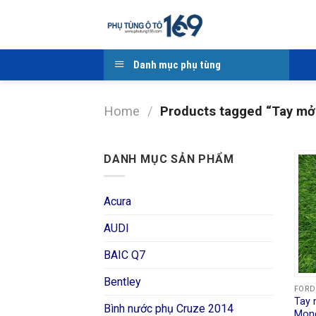
Skip
to
content
Danh mục phụ tùng
Home
/
Products tagged “Tay mở
DANH MỤC SẢN PHẨM
Acura
AUDI
BAIC Q7
Bentley
FORD
Tay 
Bình nước phụ Cruze 2014
Mon