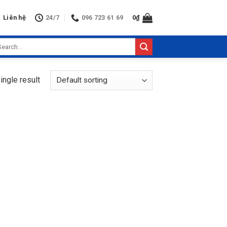
Liên hệ
24/7
096 723 61 69
0
₫
arch
:
ingle result