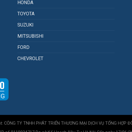
HONDA
TOYOTA
SUZUKI
MITSUBISHI
FORD
CHEVROLET
ht: CÔNG TY TNHH PHÁT TRIỂN THƯƠNG MẠI DỊCH VỤ TỔNG HỢP Đ