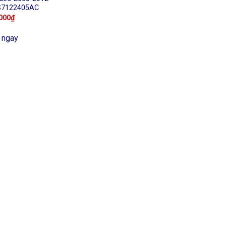
S7122405AC
000
₫
 ngay