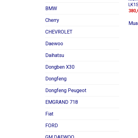
LK1
BMW
380,
Cherry
Mua
CHEVROLET
Daewoo
Daihatsu
Dongben X30
Dongfeng
Dongfeng Peugeot
EMGRAND 718
Fiat
FORD
GM DAEWOO