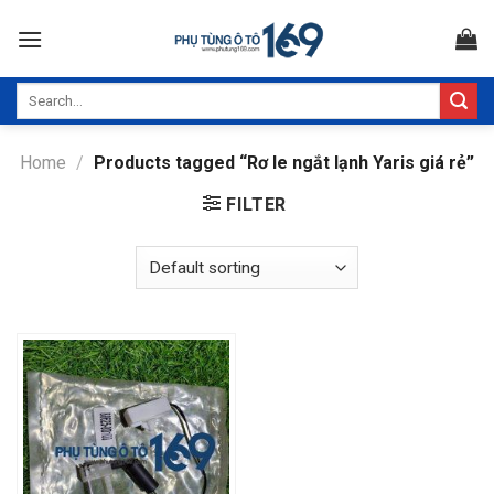
Skip
to
content
Search
for:
Home
/
Products tagged “Rơ le ngắt lạnh Yaris giá rẻ”
FILTER