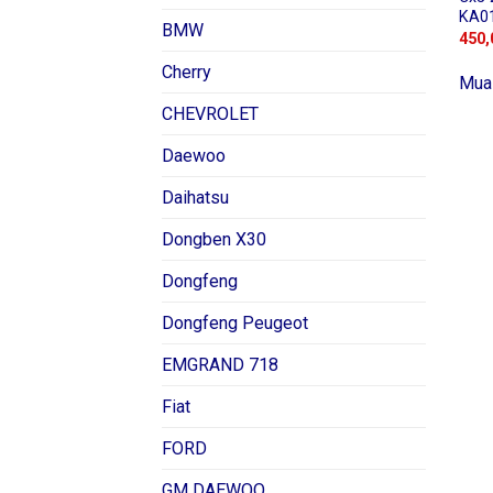
KA0
BMW
450,
Cherry
Mua
CHEVROLET
Daewoo
Daihatsu
Dongben X30
Dongfeng
Dongfeng Peugeot
EMGRAND 718
Fiat
FORD
GM DAEWOO