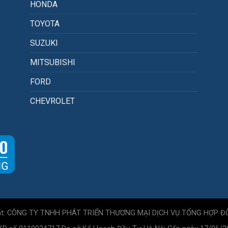
HONDA
TOYOTA
SUZUKI
MITSUBISHI
FORD
CHEVROLET
ht: CÔNG TY TNHH PHÁT TRIỂN THƯƠNG MẠI DỊCH VỤ TỔNG HỢP Đ