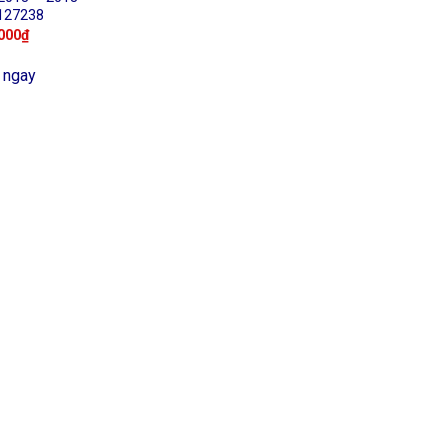
127238
000
₫
 ngay