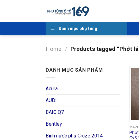
Skip
to
content
Danh mục phụ tùng
Home
/
Products tagged “Phớt l
DANH MỤC SẢN PHẨM
Acura
AUDI
BAIC Q7
Bentley
MAZ
Phớt
Bình nước phụ Cruze 2014
Cx5 