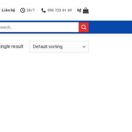
Liên hệ
24/7
096 723 61 69
0
₫
arch
:
ingle result