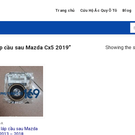
Trang chủ
Cứu Hộ Ắc Quy Ô Tô
Blog
Se
for
áp cầu sau Mazda Cx5 2019”
Showing the s
DA
 láp cầu sau Mazda
2013 – 2018