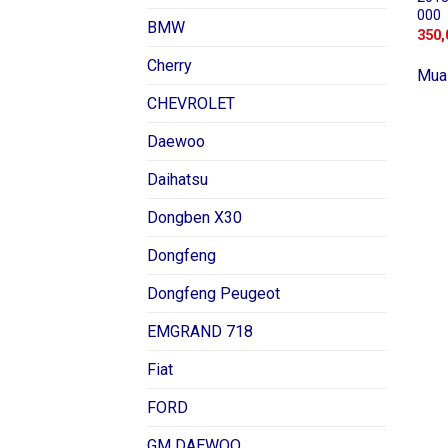
000
BMW
350,
Cherry
Mua
CHEVROLET
Daewoo
Daihatsu
Dongben X30
Dongfeng
Dongfeng Peugeot
EMGRAND 718
Fiat
FORD
GM DAEWOO