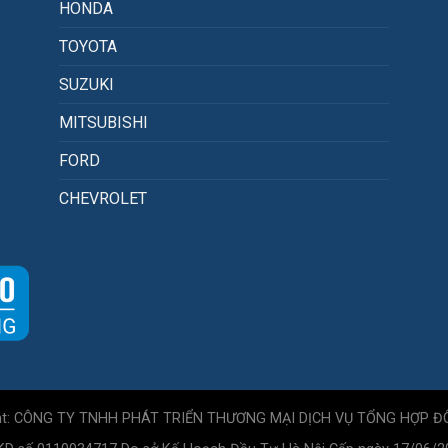
HONDA
TOYOTA
SUZUKI
MITSUBISHI
FORD
CHEVROLET
ht: CÔNG TY TNHH PHÁT TRIỂN THƯƠNG MẠI DỊCH VỤ TỔNG HỢP Đ