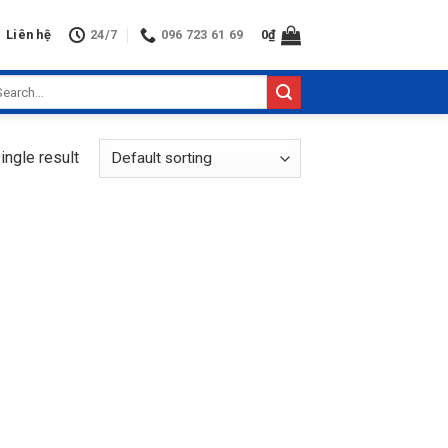
Liên hệ
24/7
096 723 61 69
0
₫
arch
:
ingle result