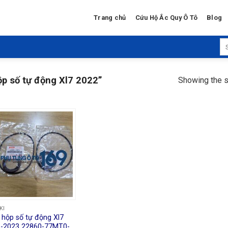
Trang chủ
Cứu Hộ Ắc Quy Ô Tô
Blog
Se
for
p số tự động Xl7 2022”
Showing the s
KI
 hộp số tự động Xl7
-2023 22860-77MT0-