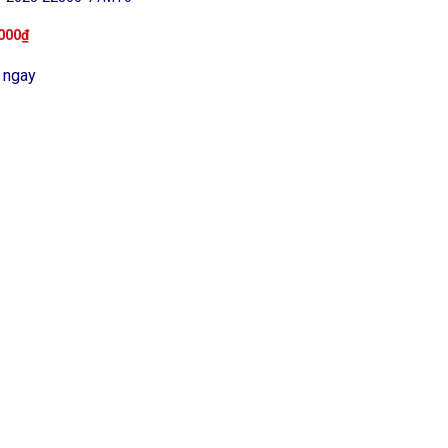
000
₫
 ngay