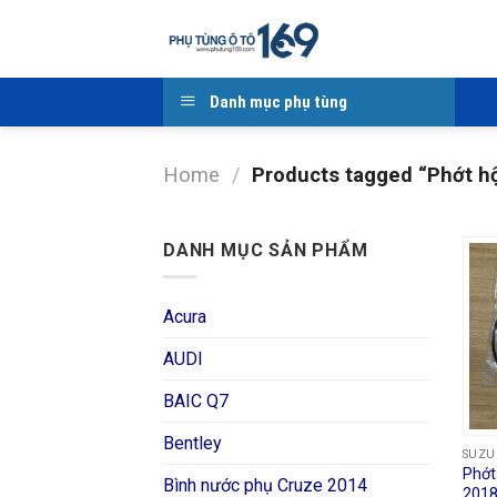
Skip
to
content
Danh mục phụ tùng
Home
/
Products tagged “Phớt hộ
DANH MỤC SẢN PHẨM
Acura
AUDI
BAIC Q7
Bentley
SUZU
Phớt
Bình nước phụ Cruze 2014
2018