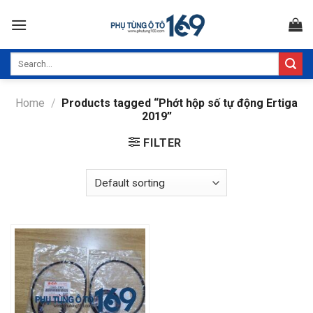
Skip
to
content
Search
for:
Home
/
Products tagged “Phớt hộp số tự động Ertiga
2019”
FILTER