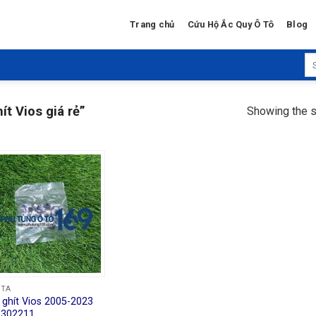
Trang chủ
Cứu Hộ Ắc Quy Ô Tô
Blog
Se
for
t Vios giá rẻ”
Showing the s
OTA
 ghít Vios 2005-2023
1302211