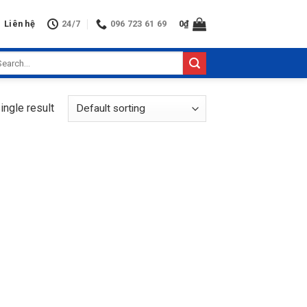
Liên hệ
24/7
096 723 61 69
0
₫
arch
:
ingle result