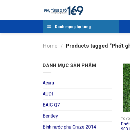
Skip
to
content
Danh mục phụ tùng
Home
/
Products tagged “Phớt ghí
DANH MỤC SẢN PHẨM
Acura
AUDI
BAIC Q7
Bentley
TOY
Phớt
Bình nước phụ Cruze 2014
903