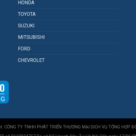
HONDA
TOYOTA
SUZUKI
MITSUBISHI
FORD
CHEVROLET
ht: CÔNG TY TNHH PHÁT TRIỂN THƯƠNG MẠI DỊCH VỤ TỔNG HỢP Đ