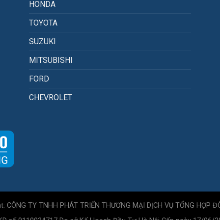
HONDA
TOYOTA
SUZUKI
MITSUBISHI
FORD
CHEVROLET
ht: CÔNG TY TNHH PHÁT TRIỂN THƯƠNG MẠI DỊCH VỤ TỔNG HỢP Đ