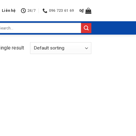
Liên hệ
24/7
096 723 61 69
0
₫
arch
:
ingle result