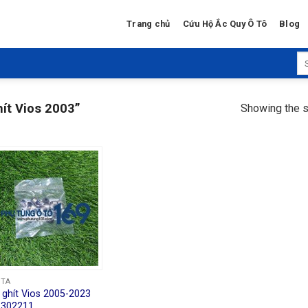
Trang chủ
Cứu Hộ Ắc Quy Ô Tô
Blog
Se
for
ít Vios 2003”
Showing the s
OTA
 ghít Vios 2005-2023
1302211