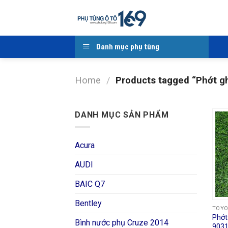
Skip
to
content
Danh mục phụ tùng
Home
/
Products tagged “Phớt gh
DANH MỤC SẢN PHẨM
Acura
AUDI
BAIC Q7
Bentley
TOY
Phớt
Bình nước phụ Cruze 2014
903