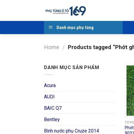
Skip
to
content
Danh mục phụ tùng
Home
/
Products tagged “Phớt gh
DANH MỤC SẢN PHẨM
Acura
AUDI
BAIC Q7
Bentley
TOY
Phớt
Bình nước phụ Cruze 2014
903