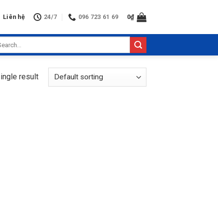
Liên hệ
24/7
096 723 61 69
0
₫
arch
:
ingle result