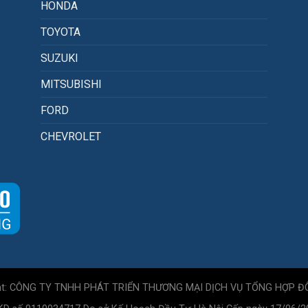
HONDA
TOYOTA
SUZUKI
MITSUBISHI
FORD
CHEVROLET
ht: CÔNG TY TNHH PHÁT TRIỂN THƯƠNG MẠI DỊCH VỤ TỔNG HỢP Đ