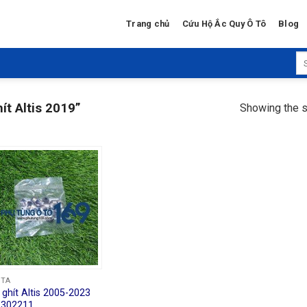
Trang chủ
Cứu Hộ Ắc Quy Ô Tô
Blog
Se
for
ít Altis 2019”
Showing the s
OTA
 ghít Altis 2005-2023
1302211