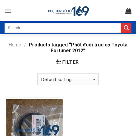
Skip
to
content
Search
for:
Home
/
Products tagged “Phớt đuôi trục cơ Toyota
Fortuner 2012”
FILTER