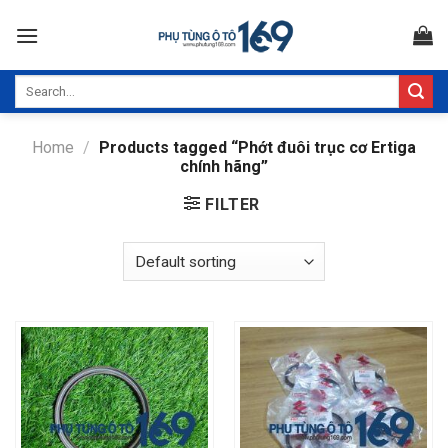
Skip
to
content
Search
for:
Home
/
Products tagged “Phớt đuôi trục cơ Ertiga
chính hãng”
FILTER