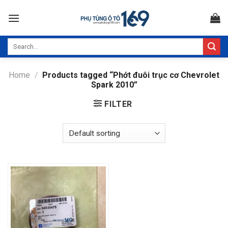
Skip
to
content
Search
for:
Home
/
Products tagged “Phớt đuôi trục cơ Chevrolet
Spark 2010”
FILTER