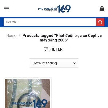
Skip
to
content
Search
for:
Home
/
Products tagged “Phớt đuôi trục cơ Captiva
máy xăng 2006”
FILTER