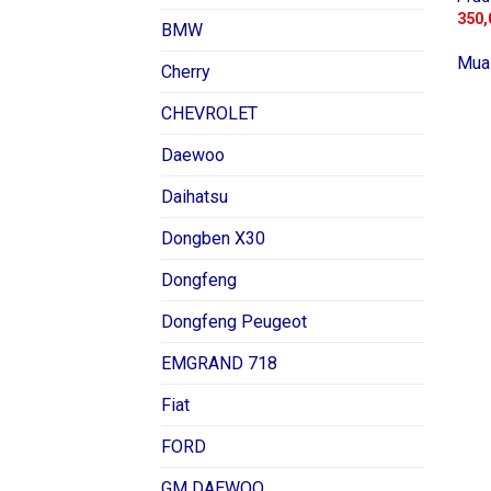
350,
BMW
Mua
Cherry
CHEVROLET
Daewoo
Daihatsu
Dongben X30
Dongfeng
Dongfeng Peugeot
EMGRAND 718
Fiat
FORD
GM DAEWOO