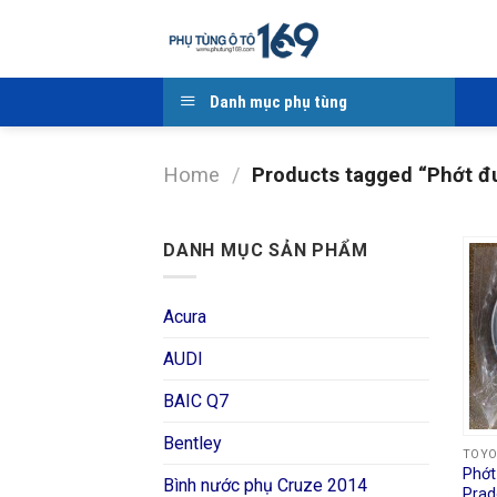
Skip
to
content
Danh mục phụ tùng
Home
/
Products tagged “Phớt đu
DANH MỤC SẢN PHẨM
Acura
AUDI
BAIC Q7
Bentley
TOY
Phớt
Bình nước phụ Cruze 2014
Prad