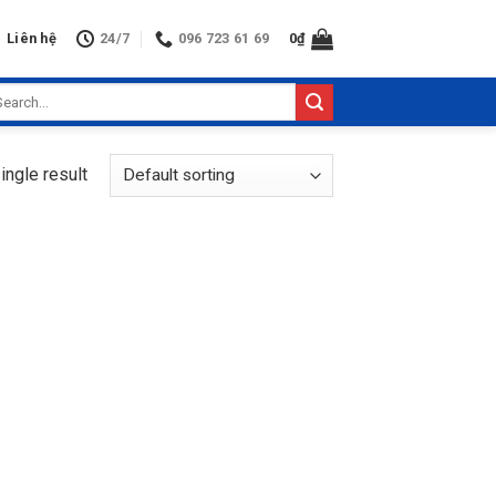
Liên hệ
24/7
096 723 61 69
0
₫
arch
:
ingle result