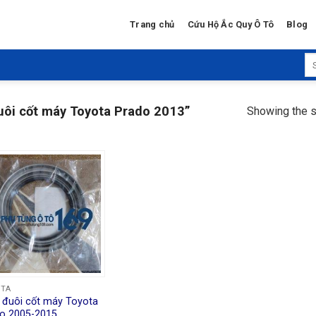
Trang chủ
Cứu Hộ Ắc Quy Ô Tô
Blog
Se
for
ôi cốt máy Toyota Prado 2013”
Showing the s
OTA
 đuôi cốt máy Toyota
o 2005-2015