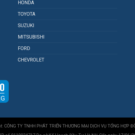
HONDA
TOYOTA
SUZUKI
MITSUBISHI
FORD
CHEVROLET
ht: CÔNG TY TNHH PHÁT TRIỂN THƯƠNG MẠI DỊCH VỤ TỔNG HỢP Đ