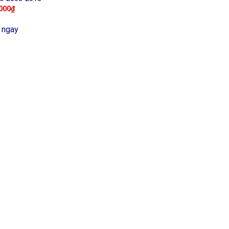
000
₫
 ngay