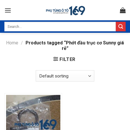
Skip
to
content
Search
for:
Home
/
Products tagged “Phớt đầu trục cơ Sunny giá
rẻ”
FILTER