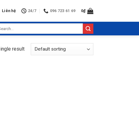
Liên hệ
24/7
096 723 61 69
0
₫
arch
:
ingle result