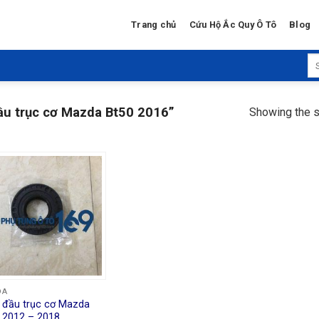
Trang chủ
Cứu Hộ Ắc Quy Ô Tô
Blog
Se
for
ầu trục cơ Mazda Bt50 2016”
Showing the s
DA
 đầu trục cơ Mazda
 2012 – 2018