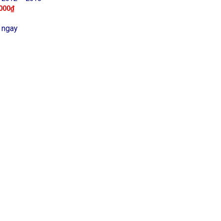
000
₫
 ngay