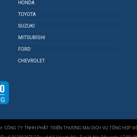
HONDA
TOYOTA
SUZUKI
MITSUBISHI
FORD
CHEVROLET
ht: CÔNG TY TNHH PHÁT TRIỂN THƯƠNG MẠI DỊCH VỤ TỔNG HỢP Đ