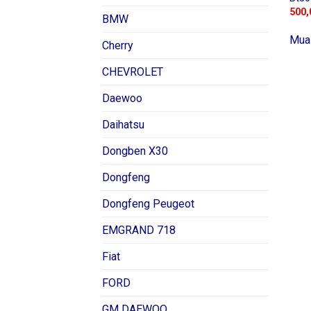
500,
BMW
Mua
Cherry
CHEVROLET
Daewoo
Daihatsu
Dongben X30
Dongfeng
Dongfeng Peugeot
EMGRAND 718
Fiat
FORD
GM DAEWOO