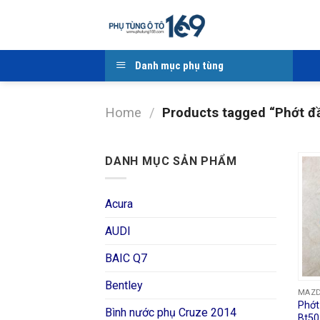
Skip
to
content
Danh mục phụ tùng
Home
/
Products tagged “Phớt đ
DANH MỤC SẢN PHẨM
Acura
AUDI
BAIC Q7
Bentley
MAZ
Phớt
Bình nước phụ Cruze 2014
Bt50