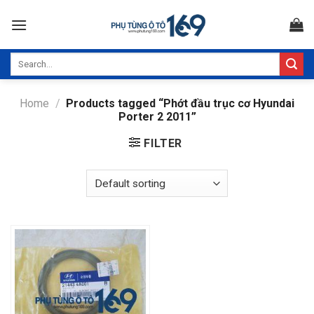
Skip
to
content
Search
for:
Home
/
Products tagged “Phớt đầu trục cơ Hyundai
Porter 2 2011”
FILTER