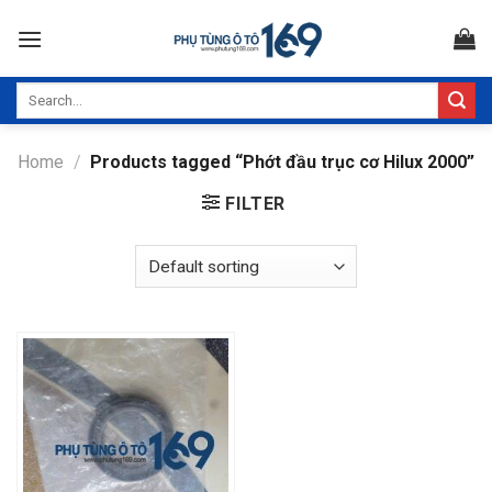
Skip
to
content
Search
for:
Home
/
Products tagged “Phớt đầu trục cơ Hilux 2000”
FILTER