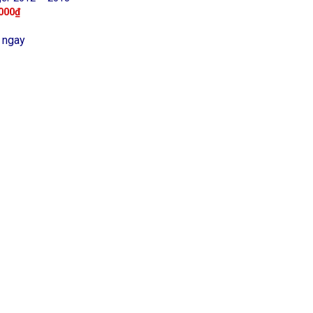
000
₫
 ngay