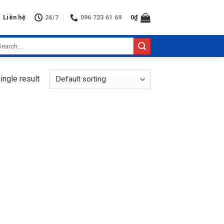
Liên hệ
24/7
096 723 61 69
0
₫
arch
:
ingle result