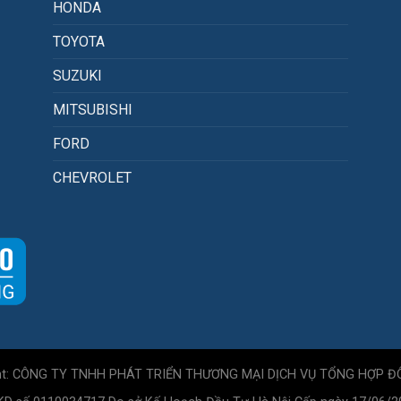
HONDA
TOYOTA
SUZUKI
MITSUBISHI
FORD
CHEVROLET
ht: CÔNG TY TNHH PHÁT TRIỂN THƯƠNG MẠI DỊCH VỤ TỔNG HỢP Đ