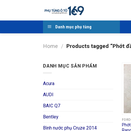
Skip
to
content
Danh mục phụ tùng
Home
/
Products tagged “Phớt đầ
DANH MỤC SẢN PHẨM
Acura
AUDI
BAIC Q7
Bentley
FORD
Phớt
Bình nước phụ Cruze 2014
Rang