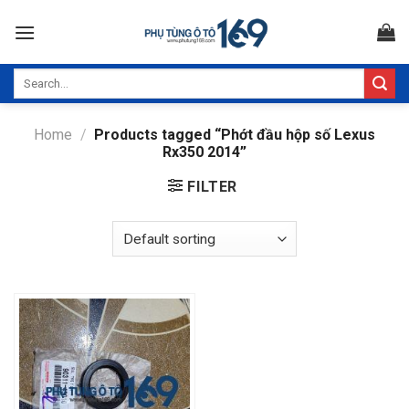
Skip
to
content
Search
for:
Home
/
Products tagged “Phớt đầu hộp số Lexus
Rx350 2014”
FILTER