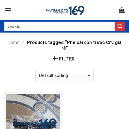
Skip
to
content
Search
for:
Home
/
Products tagged “Phe cài cản trước Crv giá
rẻ”
FILTER