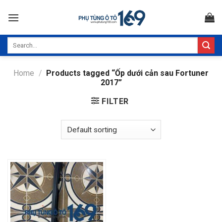
Skip
to
content
Search
for:
Home
/
Products tagged “Ốp dưới cản sau Fortuner
2017”
FILTER