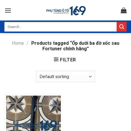
Skip
to
content
Search
for:
Home
/
Products tagged “Ốp dưới ba đờ xốc sau
Fortuner chính hãng”
FILTER