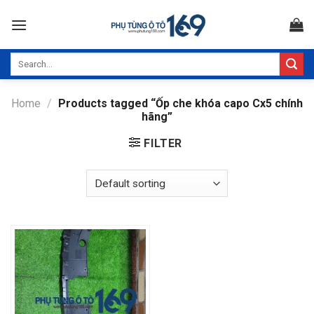
Skip
to
content
Search
for:
Home
/
Products tagged “Ốp che khóa capo Cx5 chính
hãng”
FILTER