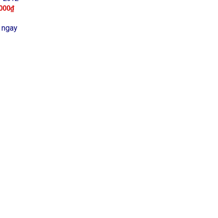
000
₫
 ngay