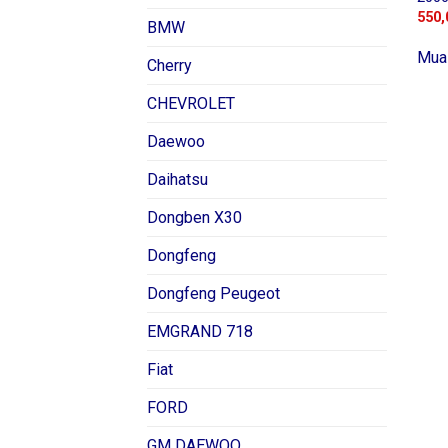
550,
BMW
Mua
Cherry
CHEVROLET
Daewoo
Daihatsu
Dongben X30
Dongfeng
Dongfeng Peugeot
EMGRAND 718
Fiat
FORD
GM DAEWOO