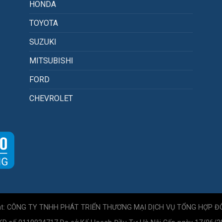
HONDA
TOYOTA
SUZUKI
MITSUBISHI
FORD
CHEVROLET
ht: CÔNG TY TNHH PHÁT TRIỂN THƯƠNG MẠI DỊCH VỤ TỔNG HỢP Đ