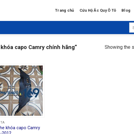
Trang chủ
Cứu Hộ Ắc Quy Ô Tô
Blog
Se
for
 khóa capo Camry chính hãng”
Showing the s
OTA
he khóa capo Camry
-2012