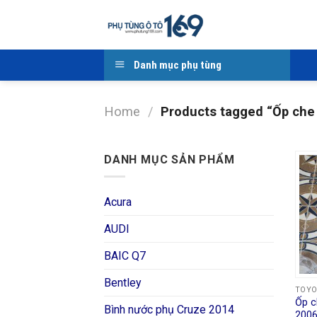
Skip
to
content
Danh mục phụ tùng
Home
/
Products tagged “Ốp che
DANH MỤC SẢN PHẨM
Acura
AUDI
BAIC Q7
Bentley
TOY
Ốp c
Bình nước phụ Cruze 2014
2006