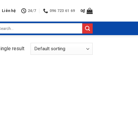
Liên hệ
24/7
096 723 61 69
0
₫
arch
:
ingle result