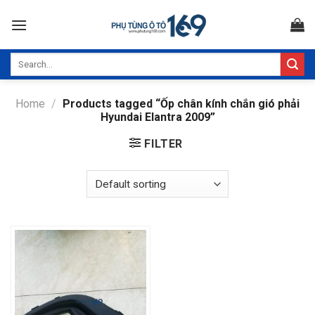
Skip
to
content
Search
for:
Home
/
Products tagged “Ốp chân kính chắn gió phải
Hyundai Elantra 2009”
FILTER