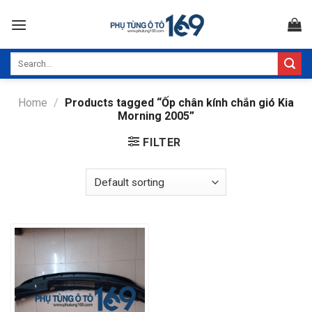
Skip
to
content
Search
for:
Home
/
Products tagged “Ốp chân kính chắn gió Kia
Morning 2005”
FILTER