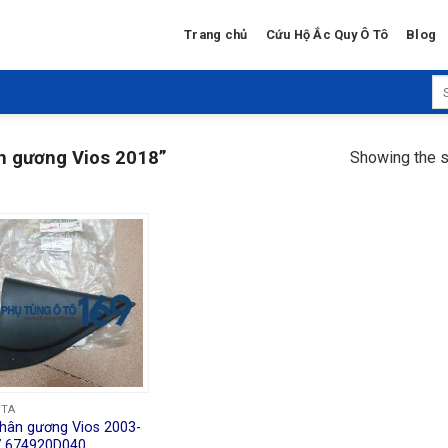
Trang chủ
Cứu Hộ Ắc Quy Ô Tô
Blog
Se
for
n gương Vios 2018”
Showing the s
OTA
hân gương Vios 2003-
 674920D040