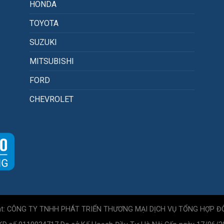
HONDA
TOYOTA
SUZUKI
MITSUBISHI
FORD
CHEVROLET
ht: CÔNG TY TNHH PHÁT TRIỂN THƯƠNG MẠI DỊCH VỤ TỔNG HỢP Đ