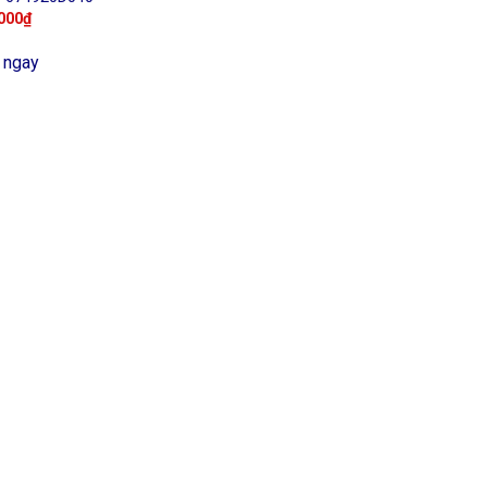
000
₫
 ngay