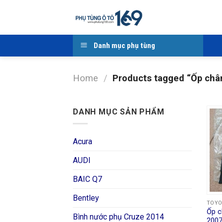
Skip
to
content
Danh mục phụ tùng
Home
/
Products tagged “Ốp châ
DANH MỤC SẢN PHẨM
Acura
AUDI
BAIC Q7
Bentley
TOY
Ốp c
Bình nước phụ Cruze 2014
2007