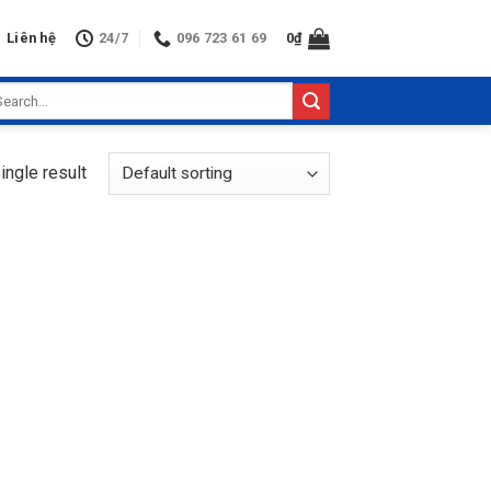
Liên hệ
24/7
096 723 61 69
0
₫
arch
:
ingle result