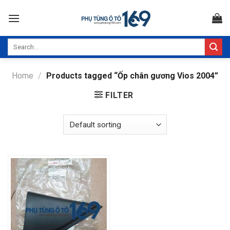
Skip
to
content
Search
for:
Home
/
Products tagged “Ốp chân gương Vios 2004”
FILTER