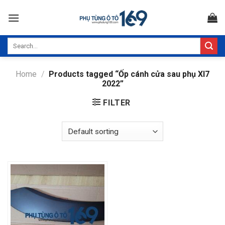
Skip
to
content
Search
for:
Home
/
Products tagged “Ốp cánh cửa sau phụ Xl7
2022”
FILTER